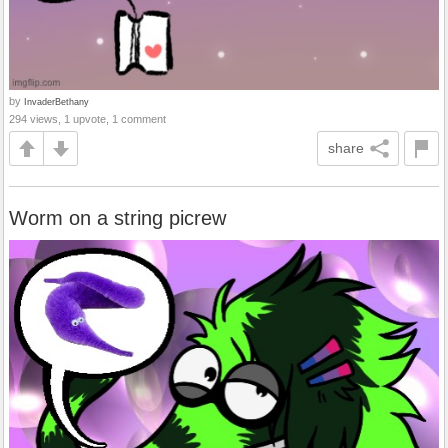
by
InvaderBethany
294 views, 1 upvote, 1 comment
share
Worm on a string picrew