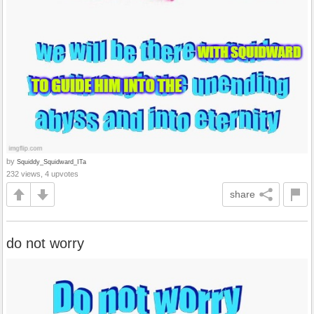
by
Squiddy_Squidward_ITa
232 views, 4 upvotes
share
do not worry