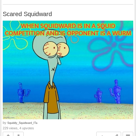
Scared Squidward
by
Squiddy_Squidward_ITa
229 views, 4 upvotes