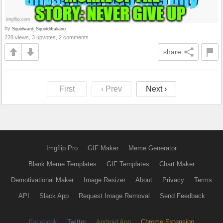
by
Squidward_SquiddiItaliano
228 views, 3 upvotes, 2 comments
share
First
‹ Prev
Next ›
Imgflip Pro
GIF Maker
Meme Generator
Blank Meme Templates
GIF Templates
Chart Maker
Demotivational Maker
Image Resizer
About
Privacy
Terms
API
Slack App
Request Image Removal
Send Feedback
Facebook
Twitter
Android App
Chrome Extension