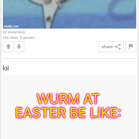
by anonymous
293 views, 8 upvotes
share
lol