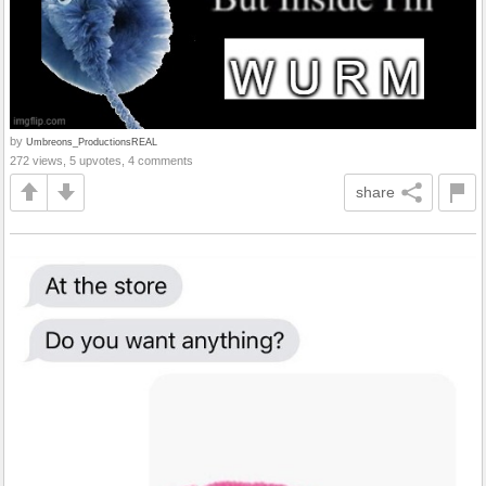
by
Umbreons_ProductionsREAL
272 views, 5 upvotes, 4 comments
share