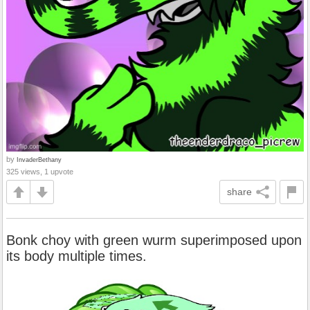
by
InvaderBethany
325 views, 1 upvote
share
Bonk choy with green wurm superimposed upon
its body multiple times.