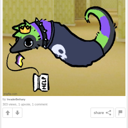
by
InvaderBethany
303 views, 1 upvote, 1 comment
share