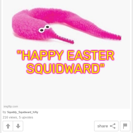
by
Squiddy_Squidward_ItAly
216 views, 5 upvotes
share