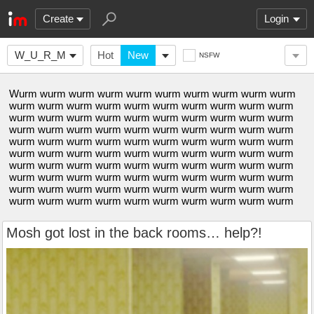
Create
Login
W_U_R_M
Hot
New
NSFW
Wurm wurm wurm wurm wurm wurm wurm wurm wurm wurm
wurm wurm wurm wurm wurm wurm wurm wurm wurm wurm
wurm wurm wurm wurm wurm wurm wurm wurm wurm wurm
wurm wurm wurm wurm wurm wurm wurm wurm wurm wurm
wurm wurm wurm wurm wurm wurm wurm wurm wurm wurm
wurm wurm wurm wurm wurm wurm wurm wurm wurm wurm
wurm wurm wurm wurm wurm wurm wurm wurm wurm wurm
wurm wurm wurm wurm wurm wurm wurm wurm wurm wurm
wurm wurm wurm wurm wurm wurm wurm wurm wurm wurm
wurm wurm wurm wurm wurm wurm wurm wurm wurm wurm
Mosh got lost in the back rooms… help?!