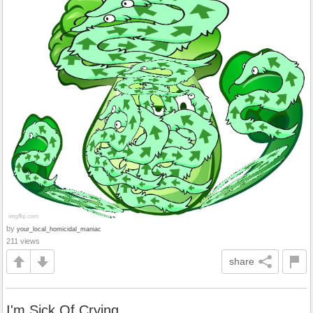
by
your_local_homicidal_maniac
211 views
share
I'm Sick Of Crying