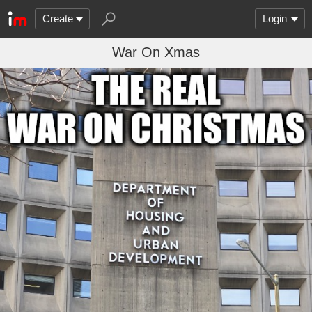
Create
Login
War On Xmas