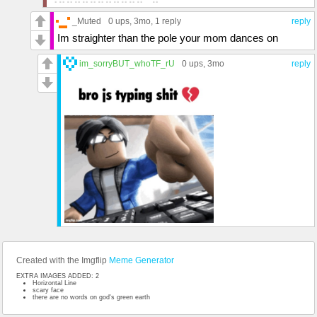
⣿⣿⣿⣿⣿⣿⣿⣿⣿⣿⣿⣿⣿⣿⣧⠸⣿⣿⣿⣿⣿⣿⣿⣿⣟⠹⣿⣿⡀⣿⡇⢉⡀
⠻⢿⣿⣿⣿⣿⣿⣿⣿⣿⣿⣿⡄⢿
_Muted
0 ups
, 3mo,
1 reply
reply
⣿⣿⣿⣿⣿⣿⣿⣿⣿⣿⣿⣿⣿⣿⣿⠀⣿⣿⣿⣿⣿⣿⣿⣿⣿⣆⠛⠿⢃⣿⣿⣄⣿
Im straighter than the pole your mom dances on
⣿⣦⣼⣿⣿⣿⣿⣿⣿⣿⣿⣿⡇⢸
⣿⣿⣿⣿⣿⣿⣿⣿⣿⣿⣿⣿⣿⣿⣿⡄⢿⣿⣿⣿⣿⣿⣿⣿⣿⣿⣷⣶⣿⣿⣿⣿⣿
im_sorryBUT_whoTF_rU
0 ups
, 3mo
reply
⣿⣿⣿⣿⣿⣿⢩⣿⣿⣿⣿⣿⣇⢸
⣿⣿⣿⣿⣿⣿⣿⣿⣿⣿⣿⣿⣿⣿⣿⠀⢸⣿⣿⣿⣿⣿⣿⣿⣿⣿⣿⣿⣿⣿⠿⣿⣿
⣿⣿⣌⠙⢿⠃⣼⣿⣿⣿⣿⣿⣿⠘
⣿⣿⣿⣿⣿⣿⣿⣿⣿⣿⣿⣿⣿⣿⡏⣸⠀⣿⣿⣿⣿⣿⣿⠿⠿⣿⣿⣿⣿⣿⢠⡌⠻
⣿⣿⣿⣿⣦⠸⣿⣿⣿⣿⡿⣿⣿⢀
⣿⣿⣿⣿⣿⣿⣿⣿⣿⣿⣿⣿⣿⣿⢀⣿⡀⢿⣿⣿⣿⡿⢡⣾⣶⣬⣿⣿⣿⣿⠐⣋⣄
⠹⣿⣿⣿⣿⡄⢹⣿⣿⣿⣄⣿⣿⢸
⣿⣿⣿⣿⣿⣿⣿⣿⣿⣿⣿⣿⣿⡇⣸⣿⡇⢸⣿⣿⣿⣧⠘⣿⣩⣥⠈⣿⣿⣿⠘⣿⣿
⣧⣼⣿⣿⣿⣿⣿⣿⣿⣿⣿⢟⣡
⣿⣿⣿⣿⣿⣿⣿⣿⣿⣿⣿⣿⣿⢠⣿⣿⣧⢸⣿⣿⣿⣿⣧⣈⠛⠟⣠⣿⣿⣿⣿⣿⣿
⣿⣿⣿⣿⣿⣿⣿⣿⠟⢛⣫⣥⣶
⣿⣿⣿⣿⣿⣿⣿⣿⣿⣿⣿⣿⡇⣸⣿⣿⣿⠀⣿⣿⣿⣿⣿⣿⣿⣿⣿⣿⣿⣿⣿⣿⣿
⠿⢛⣋⣉⣭⣴⣶⣶⣿
⣿⣿⣿⣿⣿⣿⣿⣿⣿⣿⣿⣿⢁⣿⣿⣿⣿⡇⠘⣿⣿⡿⠿⠟⠛⠛⣛⣋⣭⣥⣤⣶⣶
⣿⣿⣿⣿⣿⣿⣿⠏⣁⠙⣿⡇⢸⣿⣿⣿⣿⡿
Created with the Imgflip
Meme Generator
⠋⡙⠻⣿⣿⡿⠏⣰⣿⣧⠘⠀⣿⣿⣿⣿⡟⡁
⢰⣿⣷⣤⣴⣶⡿⠋⠀⠠⡀⢰⣿⣿⡿⢋
EXTRA IMAGES ADDED: 2
Horizontal Line
⠘⡿⠋⠉⠉⢻⡁⠀⠀⢀⠇⣼⣿⡟⣡
scary face
there are no words on god's green earth
⡀⠀⠀⠀⠀⠀⣧⡀⠒⢊⣴⣿⠏⣴⣿
⣷⣌⠓⠀⠒⣐⣩⣥⣾⣿⡿⢡⣾⣿