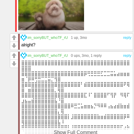
im_sorryBUT_whoTF_rU
1 up
, 3mo
reply
alright?
im_sorryBUT_whoTF_rU
0 ups
, 3mo,
1 reply
reply
⣿⣿⣿⣿⣿⣿⣿⣿⣿⣿⣿⣿⣿⣿⣿⣿⣿⣿⣿⣿⣿⣿⣿⣿⣿⣿⣿⣿⣿⣿⣿⣿⣿
⣿⣿⣿
⣿⣿⣿⣿⣿⣿⣿⣿⣿⣿⣿⣿⣿⣿⣿⣿⣿⣿⣿⡿⢛⣛⣛⣛⣋⣉⣉⣭⣥⣴⣶⣶⣶
⣶⠈⡿⠿⢛⣛⣉⣉⣭⡉⢻⣿
⣿⣿⣿⣿⣿⣿⣿⣿⣿⣿⣿⣿⣿⣿⣿⣿⣿⣿⠃⣾⣿⣿⣿⣿⣿⣿⣿⣿⣿⣿⣿⠟⢿
⣿⠀⣶⣿⣿⣿⣿⣿⣿⣿⡀⢿⣿
⣿⣿⣿⣿⣿⣿⣿⣿⣿⣿⣿⣿⣿⣿⣿⣿⣿⣿⣿⣏⠸⠁⣿⣿⣿⣿⠋⢻⡟⠀⠻⢿⠏
⣰⣦⣤⣾⣿⣿⣿⣿⣿⣿⣧⠘⣿
⣿⣿⣿⣿⣿⣿⣿⣿⣿⣿⣿⣿⣿⣿⣿⠿⣛⣉⣥⣶⣶⣦⡙⠻⠿⠿⢠⣦⣴⣾⣷⣶⣾
⣿⣿⣿⣿⣿⣿⣿⣿⣿⣿⣿⡄⢿
⣿⣿⣿⣿⣿⣿⣿⣿⣿⣿⣿⣿⣿⣿⡇⣸⣿⣿⣿⣿⣿⣿⣿⣷⣶⣾⣿⣿⣿⣿⣿⡿⠿
⢿⣿⣿⣿⣿⣿⣿⣿⣿⣿⣿⣧⠸
⣿⣿⣿⣿⣿⣿⣿⣿⣿⣿⣿⣿⣿⣿⡇⢸⣿⣿⣿⣿⣿⣿⣿⣿⣿⣿⣿⣿⢿⣿⡏⣴⡷
Show Full Comment
⢈⣿⣿⣿⣿⣿⣿⣿⣿⣿⣿⣿⠀⣿