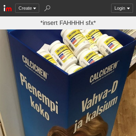
Create
Login
*insert FAHHHH sfx*