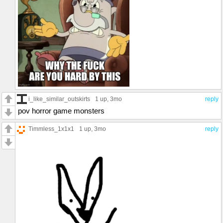
i_like_similar_outskirts
1 up
, 3mo
reply
pov horror game monsters
Timmless_1x1x1
1 up
, 3mo
reply