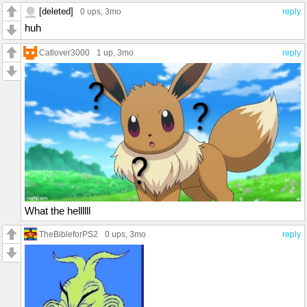
[deleted]
0 ups
, 3mo
reply
huh
Catlover3000
1 up
, 3mo
reply
What the hellllll
TheBibleforPS2
0 ups
, 3mo
reply