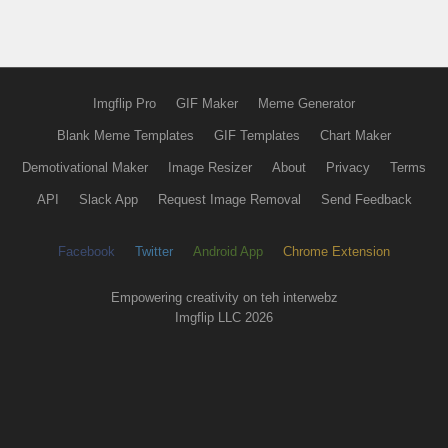
⣿⣿⡟⣸⣿⣿⣿⣿⣿⣿⠀⣿⣿
⣿⠏⣰⣿⠿⣿⣿⣿⣿⣿⡇⢻⣿
⢃⡼⢋⣥⢀⣿⣿⣿⠛⣿⣷⠈⣿
⣨⣴⣿⡟⢰⣿⣿⠇⣴⡈⢿⡆⢹
⠻⣿⡟⢀⢸⣿⡏⢰⣿⣿⣄⠑⠘⣿
Imgflip Pro
GIF Maker
Meme Generator
⣦⣤⣴⣿⢸⡟⢠⣿⣿⣿⣿⣷⣤⣾
Blank Meme Templates
GIF Templates
Chart Maker
Demotivational Maker
Image Resizer
About
Privacy
Terms
API
Slack App
Request Image Removal
Send Feedback
Facebook
Twitter
Android App
Chrome Extension
Empowering creativity on teh interwebz
Imgflip LLC 2026