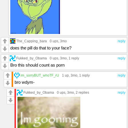
The_Capping_bara
0 ups
, 3mo
reply
does the pill do that to your face?
Fukked_by_Obama
0 ups
, 3mo,
1 reply
reply
Bro this should count as porn
im_sorryBUT_whoTF_rU
1 up
, 3mo,
1 reply
reply
bro wdym-
Fukked_by_Obama
0 ups
, 3mo,
2 replies
reply