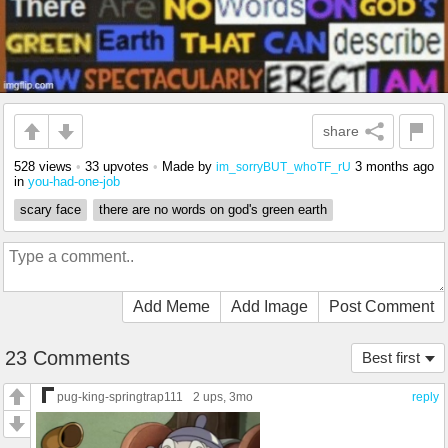
share
528 views
•
33 upvotes
•
Made by
3 months ago
im_sorryBUT_whoTF_rU
in
you-had-one-job
scary face
there are no words on god's green earth
Add Meme
Add Image
Post Comment
23 Comments
Best first
pug-king-springtrap111
2 ups
, 3mo
reply