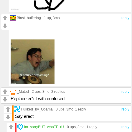
Blast_buffering
1 up
, 3mo
reply
_Muted
2 ups
, 3mo,
2 replies
reply
Replace er*ct with confused
Fukked_by_Obama
0 ups
, 3mo,
1 reply
reply
Say erect
im_sorryBUT_whoTF_rU
0 ups
, 3mo,
1 reply
reply