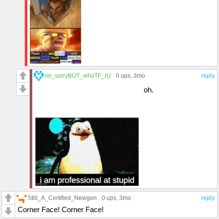
im_sorryBUT_whoTF_rU
0 ups
, 3mo
reply
oh.
Still_A_Certified_Newgen
0 ups
, 3mo
reply
Corner Face! Corner Face!