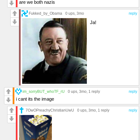
are we both nazis
Fukked_by_Obama
0 ups
, 3mo
reply
Ja!
im_sorryBUT_whoTF_rU
0 ups
, 3mo,
1 reply
reply
i cant its the image
7OwOPreachyChristianUwU
0 ups
, 3mo,
1 reply
reply