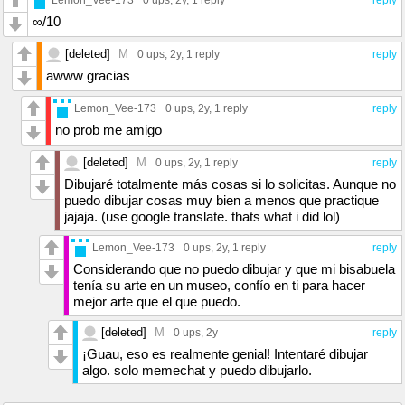
0 ups
, 2y,
1 reply
reply
∞∞∞∞∞∞∞∞∞∞∞∞∞∞∞∞∞∞∞∞∞∞∞∞∞∞∞∞∞∞∞∞∞∞
∞/10
∞∞∞∞∞∞∞∞∞∞∞∞∞∞∞∞∞∞∞∞∞∞∞∞∞∞∞∞∞∞∞∞∞∞
∞∞∞∞∞∞∞∞∞∞∞∞∞∞∞∞∞∞∞∞∞∞∞∞∞∞∞∞∞∞∞∞∞∞
∞∞∞∞∞∞∞∞∞∞∞∞∞∞∞∞∞∞∞∞∞∞∞∞∞∞∞∞∞∞∞∞∞∞
[deleted]
M
0 ups
, 2y,
1 reply
reply
∞∞∞∞∞∞∞∞∞∞∞∞∞∞∞/10
awww gracias
Lemon_Vee-173
0 ups
, 2y,
1 reply
reply
no prob me amigo
[deleted]
M
0 ups
, 2y,
1 reply
reply
Dibujaré totalmente más cosas si lo solicitas. Aunque no
puedo dibujar cosas muy bien a menos que practique
jajaja. (use google translate. thats what i did lol)
Lemon_Vee-173
0 ups
, 2y,
1 reply
reply
Considerando que no puedo dibujar y que mi bisabuela
tenía su arte en un museo, confío en ti para hacer
mejor arte que el que puedo.
[deleted]
M
0 ups
, 2y
reply
¡Guau, eso es realmente genial! Intentaré dibujar
algo. solo memechat y puedo dibujarlo.