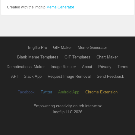
Created with the Imgflip
Meme Generator
Imgflip Pro
GIF Maker
Meme Generator
Blank Meme Templates
GIF Templates
Chart Maker
Demotivational Maker
Image Resizer
About
Privacy
Terms
API
Slack App
Request Image Removal
Send Feedback
Facebook
Twitter
Android App
Chrome Extension
Empowering creativity on teh interwebz
Imgflip LLC 2026