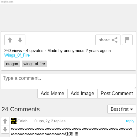
share
260 views
•
4 upvotes
•
Made by anonymous
2 years ago
in
Wings_0f_Fire
dragon
wings of fire
Add Meme
Add Image
Post Comment
24 Comments
Best first
Caleb._.
0 ups
, 2y,
2 replies
reply
∞∞∞∞∞∞∞∞∞∞∞∞∞∞∞∞∞∞∞∞∞∞∞∞∞∞∞∞∞∞∞∞∞∞∞∞
∞∞∞∞∞∞∞∞∞∞∞∞∞∞∞∞/10!!!!!!