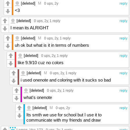
∞∞∞∞∞∞∞∞∞∞∞∞∞∞∞∞∞∞∞∞∞∞∞∞∞∞∞∞∞∞∞∞∞∞
[deleted]
M
0 ups
, 2y
reply
∞∞∞∞∞∞∞∞∞∞∞∞∞∞∞∞∞∞∞∞∞∞∞∞∞∞∞∞∞∞∞∞∞∞
<3
∞∞∞∞∞∞∞∞∞∞∞∞∞∞∞∞∞∞∞∞∞∞∞∞∞∞∞∞∞∞∞∞∞∞
∞∞∞∞∞∞∞∞∞∞∞∞∞∞∞∞∞∞∞∞∞∞∞∞∞∞∞∞∞∞∞∞∞∞
[deleted]
0 ups
, 2y,
1 reply
reply
∞∞∞∞∞∞∞∞∞∞∞∞∞∞∞∞∞∞∞∞∞∞∞∞∞∞∞∞∞∞∞∞∞∞
∞∞∞∞∞∞∞∞∞∞∞∞∞∞∞∞∞∞∞∞∞∞∞∞∞∞∞∞∞∞∞∞∞∞
I mean its ALRIGHT
∞∞∞∞∞∞∞∞∞∞∞∞∞∞∞∞∞∞∞∞∞∞∞∞∞∞∞∞∞∞∞∞∞∞
∞∞∞∞∞∞∞∞∞∞∞∞∞∞∞∞∞∞∞∞∞∞∞∞∞∞∞∞∞∞∞∞∞∞
[deleted]
M
0 ups
, 2y,
1 reply
reply
∞∞∞∞∞∞∞∞∞∞∞∞∞∞∞∞∞∞∞∞∞∞∞∞∞∞∞∞∞∞∞∞∞∞
uh ok but what is it in terms of numbers
∞∞∞∞∞∞∞∞∞∞∞∞∞∞∞∞∞∞∞∞∞∞∞∞∞∞∞∞∞∞∞∞∞∞
∞∞∞∞∞∞∞∞∞∞∞∞∞∞∞∞∞∞∞∞∞∞∞∞∞∞∞∞∞∞∞∞∞∞
[deleted]
0 ups
, 2y,
1 reply
reply
∞∞∞∞∞∞∞∞∞∞∞∞∞∞∞∞∞∞∞∞∞∞∞∞∞∞∞∞∞∞∞∞∞∞
like 9.9/10 cuz no colors
∞∞∞∞∞∞∞∞∞∞∞∞∞∞∞∞∞∞∞∞∞∞∞∞∞∞∞∞∞∞∞∞∞∞
∞∞∞∞∞∞∞∞∞∞∞∞∞∞∞∞∞∞∞∞∞∞∞∞∞∞∞∞∞∞∞∞∞∞
[deleted]
M
0 ups
, 2y,
1 reply
reply
∞∞∞∞∞∞∞∞∞∞∞∞∞∞∞∞∞∞∞∞∞∞∞∞∞∞∞∞∞∞∞∞∞∞
∞∞∞∞∞∞∞∞∞∞∞∞∞∞∞∞∞∞∞∞∞∞∞∞∞∞∞∞∞∞∞∞∞∞
i used onenote and coloring with it sucks so bad
∞∞∞∞∞∞∞∞∞∞∞∞∞∞∞∞∞∞∞∞∞∞∞∞∞∞∞∞∞∞∞∞∞∞
∞∞∞∞∞∞∞∞∞∞∞∞∞∞∞∞∞∞∞∞∞∞∞∞∞∞∞∞∞∞∞∞∞∞
[deleted]
0 ups
, 2y,
1 reply
reply
∞∞∞∞∞∞∞∞∞∞∞∞∞∞∞∞∞∞∞∞∞∞∞∞∞∞∞∞∞∞∞∞∞∞
what's onenote
∞∞∞∞∞∞∞∞∞∞∞∞∞∞∞∞∞∞∞∞∞∞∞∞∞∞∞∞∞∞∞∞∞∞
∞∞∞∞∞∞∞∞∞∞∞∞∞∞∞∞∞∞∞∞∞∞∞∞∞∞∞∞∞∞∞∞∞∞
[deleted]
M
0 ups
, 2y
reply
∞∞∞∞∞∞∞∞∞∞∞∞∞∞∞∞∞∞∞∞∞∞∞∞∞∞∞∞∞∞∞∞∞∞
Its smth we use for school but I use it to
∞∞∞∞∞∞∞∞∞∞∞∞∞∞∞∞∞∞∞∞∞∞∞∞∞∞∞∞∞∞∞∞∞∞
communicate with my friends and draw
∞∞∞∞∞∞∞∞∞∞∞∞∞∞∞∞∞∞∞∞∞∞∞∞∞∞∞∞∞∞∞∞∞∞
∞∞∞∞∞∞∞∞∞∞∞∞∞∞∞∞∞∞∞∞∞∞∞∞∞∞∞∞∞∞∞∞∞∞
Lemon_Vee-173