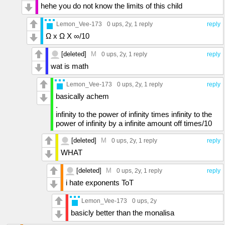
∞∞∞∞∞∞∞∞∞∞∞∞∞∞∞∞∞∞∞∞∞∞∞∞∞∞∞∞∞∞∞∞∞∞
hehe you do not know the limits of this child
∞∞∞∞∞∞∞∞∞∞∞∞∞∞∞∞∞∞∞∞∞∞∞∞∞∞∞∞∞∞∞∞∞∞
∞∞∞∞∞∞∞∞∞∞∞∞∞∞∞∞∞∞∞∞∞∞∞∞∞∞∞∞∞∞∞∞∞∞
Lemon_Vee-173
0 ups
, 2y,
1 reply
reply
∞∞∞∞∞∞∞∞∞∞∞∞∞∞∞∞∞∞∞∞∞∞∞∞∞∞∞∞∞∞∞∞∞∞
Ω x Ω X ∞/10
∞∞∞∞∞∞∞∞∞∞∞∞∞∞∞∞∞∞∞∞∞∞∞∞∞∞∞∞∞∞∞∞∞∞
∞∞∞∞∞∞∞∞∞∞∞∞∞∞∞∞∞∞∞∞∞∞∞∞∞∞∞∞∞∞∞∞∞∞
[deleted]
M
∞∞∞∞∞∞∞∞∞∞∞∞∞∞∞∞∞∞∞∞∞∞∞∞∞∞∞∞∞∞∞∞∞∞
0 ups
, 2y,
1 reply
reply
∞∞∞∞∞∞∞∞∞∞∞∞∞∞∞∞∞∞∞∞∞∞∞∞∞∞∞∞∞∞∞∞∞∞
wat is math
∞∞∞∞∞∞∞∞∞∞∞∞∞∞∞∞∞∞∞∞∞∞∞∞∞∞∞∞∞∞∞∞∞∞
∞∞∞∞∞∞∞∞∞∞∞∞∞∞∞∞∞∞∞∞∞∞∞∞∞∞∞∞∞∞∞∞∞∞
Lemon_Vee-173
0 ups
, 2y,
1 reply
reply
∞∞∞∞∞∞∞∞∞∞∞∞∞∞∞∞∞∞∞∞∞∞∞∞∞∞∞∞∞∞∞∞∞∞
basically achem
∞∞∞∞∞∞∞∞∞∞∞∞∞∞∞∞∞∞∞∞∞∞∞∞∞∞∞∞∞∞∞∞∞∞
.
∞∞∞∞∞∞∞∞∞∞∞∞∞∞∞∞∞∞∞∞∞∞∞∞∞∞∞∞∞∞∞∞∞∞
infinity to the power of infinity times infinity to the
∞∞∞∞∞∞∞∞∞∞∞∞∞∞∞∞∞∞∞∞∞∞∞∞∞∞∞∞∞∞∞∞∞∞
power of infinity by a infinite amount off times/10
∞∞∞∞∞∞∞∞∞∞∞∞∞∞∞∞∞∞∞∞∞∞∞∞∞∞∞∞∞∞∞∞∞∞
∞∞∞∞∞∞∞∞∞∞∞∞∞∞∞∞∞∞∞∞∞∞∞∞∞∞∞∞∞∞∞∞∞∞
[deleted]
M
0 ups
, 2y,
1 reply
reply
∞∞∞∞∞∞∞∞∞∞∞∞∞∞∞∞∞∞∞∞∞∞∞∞∞∞∞∞∞∞∞∞∞∞
WHAT
∞∞∞∞∞∞∞∞∞∞∞∞∞∞∞∞∞∞∞∞∞∞∞∞∞∞∞∞∞∞∞∞∞∞
∞∞∞∞∞∞∞∞∞∞∞∞∞∞∞∞∞∞∞∞∞∞∞∞∞∞∞∞∞∞∞∞∞∞
[deleted]
M
0 ups
, 2y,
1 reply
reply
∞∞∞∞∞∞∞∞∞∞∞∞∞∞∞∞∞∞∞∞∞∞∞∞∞∞∞∞∞∞∞∞∞∞
∞∞∞∞∞∞∞∞∞∞∞∞∞∞∞∞∞∞∞∞∞∞∞∞∞∞∞∞∞∞∞∞∞∞
i hate exponents ToT
∞∞∞∞∞∞∞∞∞∞∞∞∞∞∞∞∞∞∞∞∞∞∞∞∞∞∞∞∞∞∞∞∞∞
∞∞∞∞∞∞∞∞∞∞∞∞∞∞∞∞∞∞∞∞∞∞∞∞∞∞∞∞∞∞∞∞∞∞
Lemon_Vee-173
0 ups
, 2y
∞∞∞∞∞∞∞∞∞∞∞∞∞∞∞∞∞∞∞∞∞∞∞∞∞∞∞∞∞∞∞∞∞∞
basicly better than the monalisa
∞∞∞∞∞∞∞∞∞∞∞∞∞∞∞∞∞∞∞∞∞∞∞∞∞∞∞∞∞∞∞∞∞∞