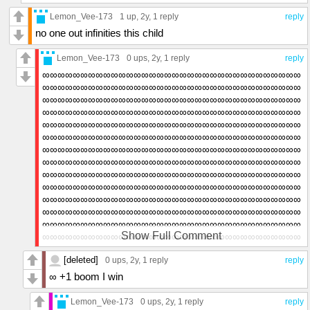
Lemon_Vee-173
1 up
, 2y,
1 reply
reply
no one out infinities this child
Lemon_Vee-173
0 ups
, 2y,
1 reply
reply
∞∞∞∞∞∞∞∞∞∞∞∞∞∞∞∞∞∞∞∞∞∞∞∞∞∞∞∞∞∞∞∞∞∞
∞∞∞∞∞∞∞∞∞∞∞∞∞∞∞∞∞∞∞∞∞∞∞∞∞∞∞∞∞∞∞∞∞∞
∞∞∞∞∞∞∞∞∞∞∞∞∞∞∞∞∞∞∞∞∞∞∞∞∞∞∞∞∞∞∞∞∞∞
∞∞∞∞∞∞∞∞∞∞∞∞∞∞∞∞∞∞∞∞∞∞∞∞∞∞∞∞∞∞∞∞∞∞
∞∞∞∞∞∞∞∞∞∞∞∞∞∞∞∞∞∞∞∞∞∞∞∞∞∞∞∞∞∞∞∞∞∞
∞∞∞∞∞∞∞∞∞∞∞∞∞∞∞∞∞∞∞∞∞∞∞∞∞∞∞∞∞∞∞∞∞∞
∞∞∞∞∞∞∞∞∞∞∞∞∞∞∞∞∞∞∞∞∞∞∞∞∞∞∞∞∞∞∞∞∞∞
∞∞∞∞∞∞∞∞∞∞∞∞∞∞∞∞∞∞∞∞∞∞∞∞∞∞∞∞∞∞∞∞∞∞
∞∞∞∞∞∞∞∞∞∞∞∞∞∞∞∞∞∞∞∞∞∞∞∞∞∞∞∞∞∞∞∞∞∞
∞∞∞∞∞∞∞∞∞∞∞∞∞∞∞∞∞∞∞∞∞∞∞∞∞∞∞∞∞∞∞∞∞∞
∞∞∞∞∞∞∞∞∞∞∞∞∞∞∞∞∞∞∞∞∞∞∞∞∞∞∞∞∞∞∞∞∞∞
∞∞∞∞∞∞∞∞∞∞∞∞∞∞∞∞∞∞∞∞∞∞∞∞∞∞∞∞∞∞∞∞∞∞
∞∞∞∞∞∞∞∞∞∞∞∞∞∞∞∞∞∞∞∞∞∞∞∞∞∞∞∞∞∞∞∞∞∞
Show Full Comment
∞∞∞∞∞∞∞∞∞∞∞∞∞∞∞∞∞∞∞∞∞∞∞∞∞∞∞∞∞∞∞∞∞∞
∞∞∞∞∞∞∞∞∞∞∞∞∞∞∞∞∞∞∞∞∞∞∞∞∞∞∞∞∞∞∞∞∞∞
[deleted]
∞∞∞∞∞∞∞∞∞∞∞∞∞∞∞∞∞∞∞∞∞∞∞∞∞∞∞∞∞∞∞∞∞∞
0 ups
, 2y,
1 reply
reply
∞∞∞∞∞∞∞∞∞∞∞∞∞∞∞∞∞∞∞∞∞∞∞∞∞∞∞∞∞∞∞∞∞∞
∞ +1 boom I win
∞∞∞∞∞∞∞∞∞∞∞∞∞∞∞∞∞∞∞∞∞∞∞∞∞∞∞∞∞∞∞∞∞∞
∞∞∞∞∞∞∞∞∞∞∞∞∞∞∞∞∞∞∞∞∞∞∞∞∞∞∞∞∞∞∞∞∞∞
Lemon_Vee-173
0 ups
, 2y,
1 reply
reply