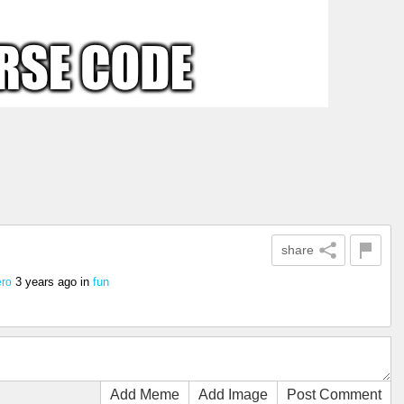
share
3 years ago
in
fun
ero
Add Meme
Add Image
Post Comment