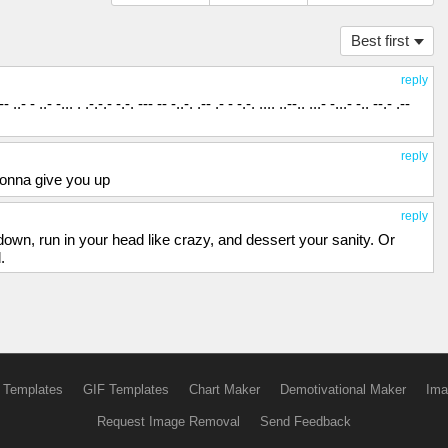
Best first
reply
-- ..- - ..- -... . .-.-.- -.-. --- -- -..-. .-- .- - -.-. .... ..--.. ...- -...- -.. --.- .--
reply
 gonna give you up
reply
down, run in your head like crazy, and dessert your sanity. Or
.
 Templates
GIF Templates
Chart Maker
Demotivational Maker
Ima
Request Image Removal
Send Feedback