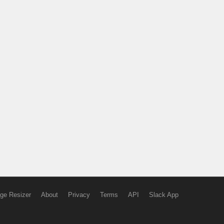
ge Resizer
About
Privacy
Terms
API
Slack App