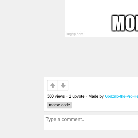
380 views
•
1 upvote
•
Made by
Godzillo-the-Pro-H
morse code