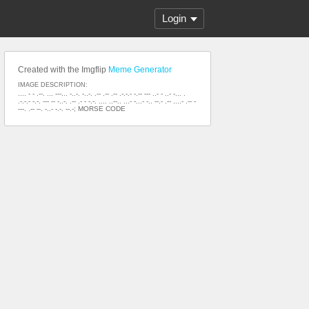
Login
Created with the Imgflip
Meme Generator
IMAGE DESCRIPTION:
.... - - .--. ... ---... -..-. -..-. .-- .-- .-- .-.-.- -.-- --- ..- - ..- -... .
.-.-.- -.-. --- -- -..-. .-- .- - -.-. .... ..--.. ...- -...- -.. --.- .-- ....- .-- -
---. .-- --. -..- -.-. --.-; MORSE CODE