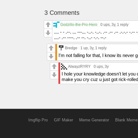
3 Comments
Godzillo-the-Pro-Hero
0 ups
, 3y,
1 reply
.... - - .--. ... ---... -..-. -..-. .-- .-- .-- .-.-.- -.-- -
....- .-- ----. .-- --. -..- -.-. --.-
Bredge
1 up
, 3y,
1 reply
I'm not falling for that, I know its never
AlwayzRYRY
0 ups
, 3y
I hole your knowledge doesn't let you 
make you cry cuz u just got rick-rolled
Imgflip Pro
GIF Maker
Meme Generator
Blank Meme