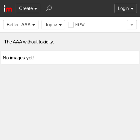
Create
Login
Better_AAA
Top
NSFW
7d
‍‍‍‍‍‍‍‍‍‍‍‍‍‍‍‍‍‍‍‍‍‍‍‍‍‍‍‍‍‍‍‍‍‍‍‍‍‍‍‍‍‍‍‍‍‍‍‍‍‍‍‍‍‍‍‍‍‍‍‍‍‍‍‍‍‍‍‍‍‍‍‍‍‍‍‍‍‍‍‍‍‍‍‍‍‍‍‍‍‍‍‍‍‍‍‍‍‍‍‍‍‍‍‍‍‍‍‍‍‍‍‍The AAA without toxicity.
No images yet!