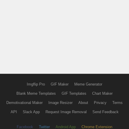
Imgflip Pro
GIF Maker
Meme Generator
Blank Meme Templates
GIF Templates
Chart Maker
Demotivational Maker
Image Resizer
About
Privacy
Terms
API
Slack App
Request Image Removal
Send Feedback
Facebook
Twitter
Android App
Chrome Extension